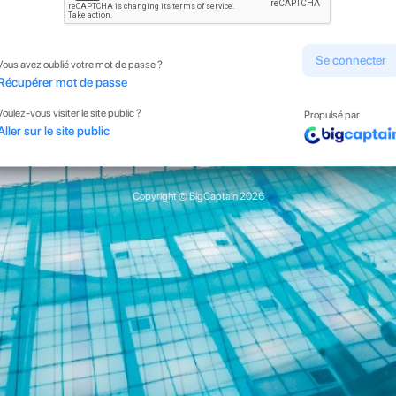
Se connecter
Vous avez oublié votre mot de passe ?
Récupérer mot de passe
Voulez-vous visiter le site public ?
Propulsé par
Aller sur le site public
Copyright © BigCaptain 2026